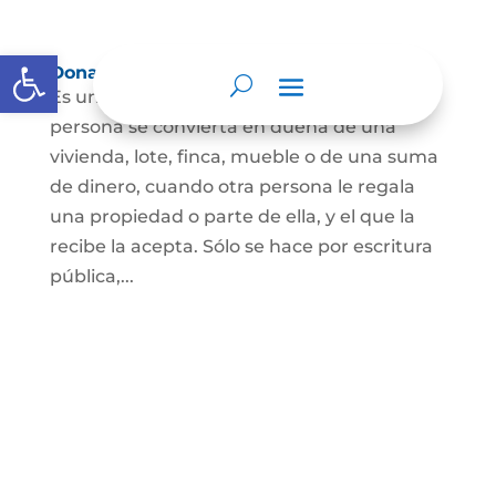
Abrir barra de herramientas
Donación
Es uno de los contratos cuyo fin es que una
persona se convierta en dueña de una
vivienda, lote, finca, mueble o de una suma
de dinero, cuando otra persona le regala
una propiedad o parte de ella, y el que la
recibe la acepta. Sólo se hace por escritura
pública,...