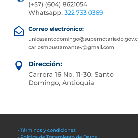
(+57) (604) 8621054
Whatsapp:
322 733 0369
Correo electrónico:

unicasantodomingo@supernotariado.gov.c
carlosmbustamantev@gmail.com
Dirección:

Carrera 16 No. 11-30. Santo
Domingo, Antioquia
• Términos y condiciones
• Política de Tratamiento de Datos