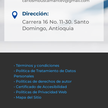
carlosmbustamantev@gmail.com
Dirección:

Carrera 16 No. 11-30. Santo
Domingo, Antioquia
• Términos y condiciones
• Política de Tratamiento de Datos
Personales
• Políticas de derechos de autor
• Certificado de Accesibilidad
• Políticas de Privacidad Web
• Mapa del Sitio