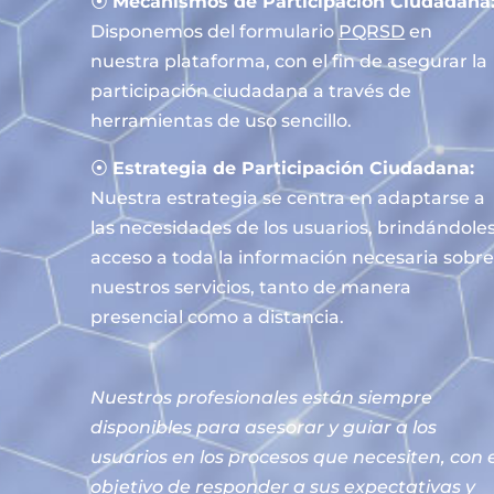
⦿
Mecanismos de Participación Ciudadana
Disponemos del formulario
PQRSD
en
nuestra plataforma, con el fin de asegurar la
participación ciudadana a través de
herramientas de uso sencillo.
⦿
Estrategia de Participación Ciudadana:
Nuestra estrategia se centra en adaptarse a
las necesidades de los usuarios, brindándole
acceso a toda la información necesaria sobr
nuestros servicios, tanto de manera
presencial como a distancia.
Nuestros profesionales están siempre
disponibles para asesorar y guiar a los
usuarios en los procesos que necesiten, con 
objetivo de responder a sus expectativas y