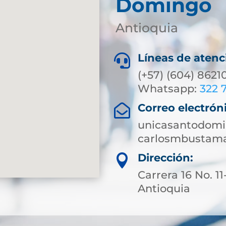
Domingo
Antioquia
Líneas de atenc

(+57) (604) 8621
Whatsapp:
322 
Correo electrón

unicasantodomi
carlosmbustam
Dirección:

Carrera 16 No. 1
Antioquia