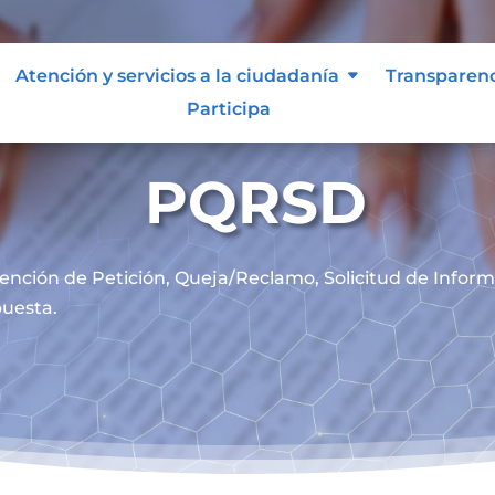
Atención y servicios a la ciudadanía
Transparen
Participa
PQRSD
ención de
Petición, Queja/Reclamo, Solicitud de Infor
uesta.