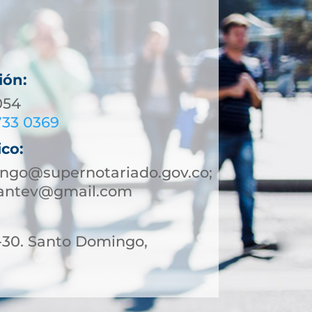
ión:
054
733 0369
ico:
ngo@supernotariado.gov.co;
antev@gmail.com
1-30. Santo Domingo,