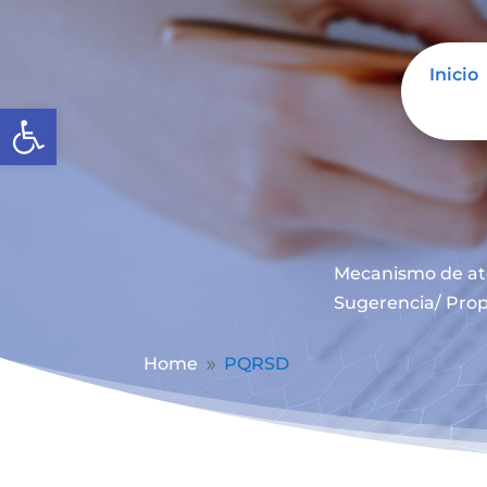
Inicio
Abrir barra de herramientas
Mecanismo de at
Sugerencia/ Prop
Home
PQRSD
9