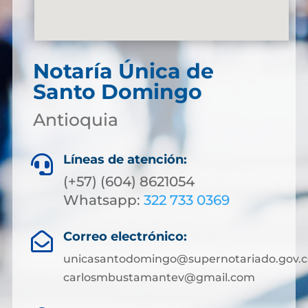
Notaría Única de
Santo Domingo
Antioquia
Líneas de atención:

(+57) (604) 8621054
Whatsapp:
322 733 0369
Correo electrónico:

unicasantodomingo@supernotariado.gov.c
carlosmbustamantev@gmail.com