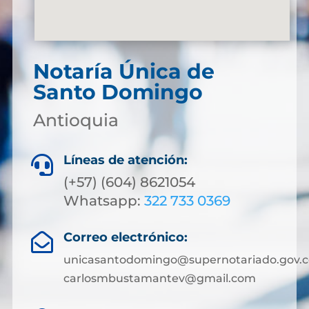
Notaría Única de
Santo Domingo
Antioquia
Líneas de atención:

(+57) (604) 8621054
Whatsapp:
322 733 0369
Correo electrónico:

unicasantodomingo@supernotariado.gov.c
carlosmbustamantev@gmail.com