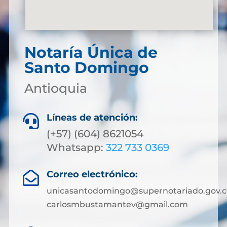
Notaría Única de
Santo Domingo
Antioquia
Líneas de atención:

(+57) (604) 8621054
Whatsapp:
322 733 0369
Correo electrónico:

unicasantodomingo@supernotariado.gov.c
carlosmbustamantev@gmail.com