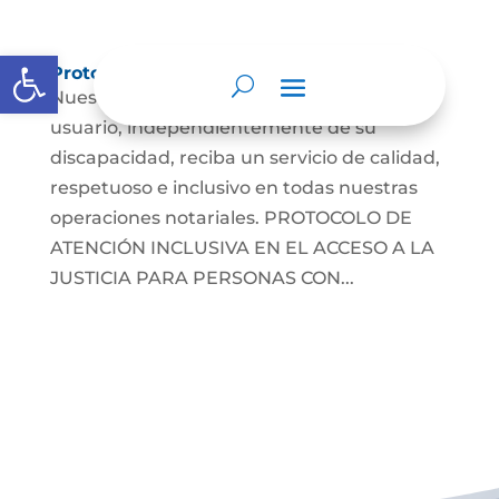
Abrir barra de herramientas
Protocolos de Atención
Nuestro objetivo es asegurar que cada
usuario, independientemente de su
discapacidad, reciba un servicio de calidad,
respetuoso e inclusivo en todas nuestras
operaciones notariales. PROTOCOLO DE
ATENCIÓN INCLUSIVA EN EL ACCESO A LA
JUSTICIA PARA PERSONAS CON...