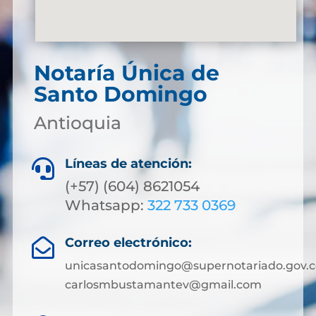
Notaría Única de
Santo Domingo
Antioquia
Líneas de atención:

(+57) (604) 8621054
Whatsapp:
322 733 0369
Correo electrónico:

unicasantodomingo@supernotariado.gov.c
carlosmbustamantev@gmail.com