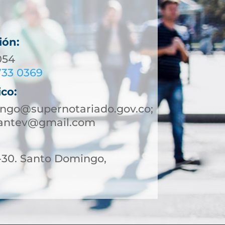
ión:
054
733 0369
ico:
ngo@supernotariado.gov.co;
antev@gmail.com
1-30. Santo Domingo,