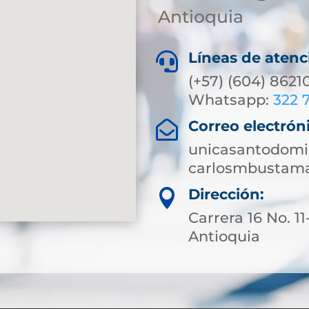
Antioquia
Líneas de atenc

(+57) (604) 8621
Whatsapp:
322 
Correo electrón

unicasantodomi
carlosmbustam
Dirección:

Carrera 16 No. 1
Antioquia