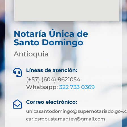
Notaría Única de
Santo Domingo
Antioquia
Líneas de atención:

(+57) (604) 8621054
Whatsapp:
322 733 0369
Correo electrónico:

unicasantodomingo@supernotariado.gov.c
carlosmbustamantev@gmail.com