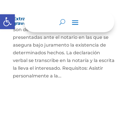
Abrir barra de herramientas
Extra-proceso o declaración bajo la
gravedad de juramento
Son declaraciones verbales o escritas
presentadas ante el notario en las que se
asegura bajo juramento la existencia de
determinados hechos. La declaración
verbal se transcribe en la notaría y la escrita
la lleva el interesado. Requisitos: Asistir
personalmente a la...