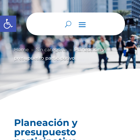
Abrir barra de herramientas
Home
Sin categoría
Planeación y
9
9
presupuesto participativo.
Planeación y
presupuesto