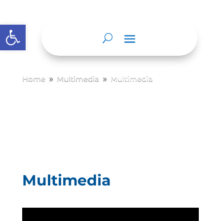
Abrir barra de herramientas
Home
Multimedia
Multimedia
9
9
Multimedia