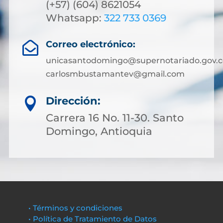
(+57) (604) 8621054
Whatsapp:
322 733 0369
Correo electrónico:

unicasantodomingo@supernotariado.gov.c
carlosmbustamantev@gmail.com
Dirección:

Carrera 16 No. 11-30. Santo
Domingo, Antioquia
• Términos y condiciones
• Política de Tratamiento de Datos