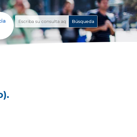
cia
).