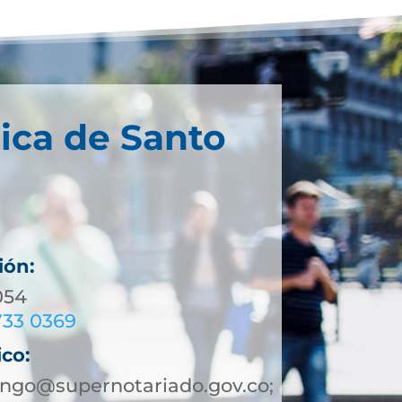
ica de Santo
ión:
054
733 0369
ico:
ngo@supernotariado.gov.co;