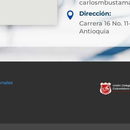
carlosmbustam
Dirección:

Carrera 16 No. 1
Antioquia
onales