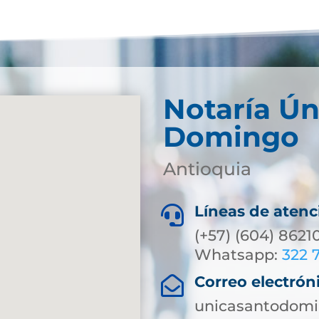
Notaría Ún
Domingo
Antioquia
Líneas de atenc

(+57) (604) 8621
Whatsapp:
322 
Correo electrón

unicasantodomi