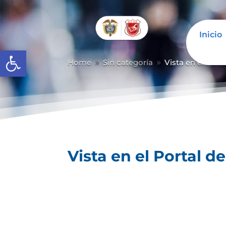
Inicio
Abrir barra de herramientas
Home
Sin categoría
Vista en el Port
9
9
Vista en el Portal d