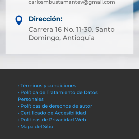
carlosmbustamantev@gmail.com
Dirección:

Carrera 16 No. 11-30. Santo
Domingo, Antioquia
• Términos y condiciones
• Política de Tratamiento de Datos
Personales
• Políticas de derechos de autor
• Certificado de Accesibilidad
• Políticas de Privacidad Web
• Mapa del Sitio