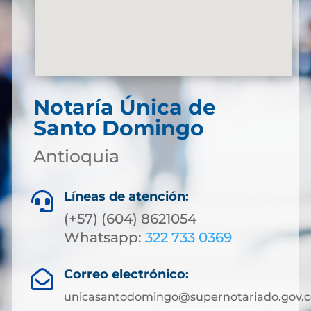
Notaría Única de
Santo Domingo
Antioquia
Líneas de atención:

(+57) (604) 8621054
Whatsapp:
322 733 0369
Correo electrónico:

unicasantodomingo@supernotariado.gov.c