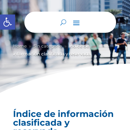
Abrir barra de herramientas
Home
Sin categoría
Índice de
9
9
información clasificada y reservada.
Índice de información
clasificada y