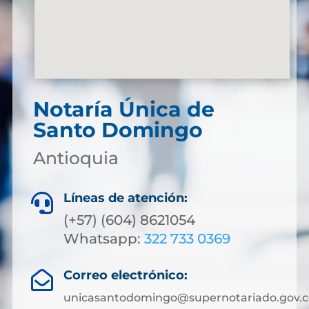
Notaría Única de
Santo Domingo
Antioquia
Líneas de atención:

(+57) (604) 8621054
Whatsapp:
322 733 0369
Correo electrónico:

unicasantodomingo@supernotariado.gov.c