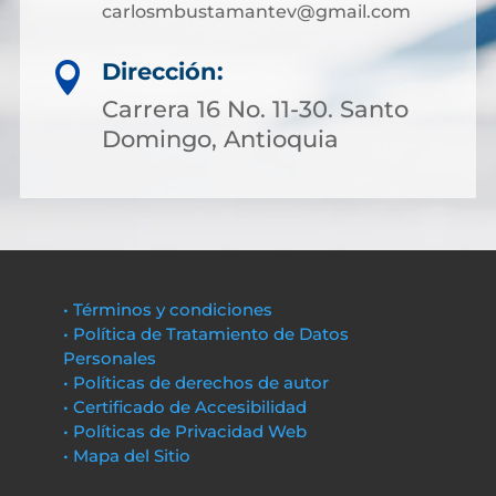
carlosmbustamantev@gmail.com
Dirección:

Carrera 16 No. 11-30. Santo
Domingo, Antioquia
• Términos y condiciones
• Política de Tratamiento de Datos
Personales
• Políticas de derechos de autor
• Certificado de Accesibilidad
• Políticas de Privacidad Web
• Mapa del Sitio