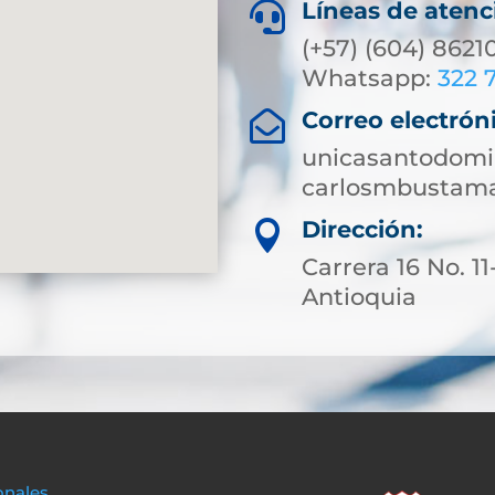
Líneas de atenc

(+57) (604) 8621
Whatsapp:
322 
Correo electrón

unicasantodomi
carlosmbustam
Dirección:

Carrera 16 No. 1
Antioquia
onales