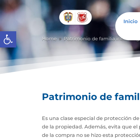
Inicio
Abrir barra de herramientas
Home
Patrimonio de familia inembarg
9
Patrimonio de fami
Es una clase especial de protección d
de la propiedad. Además, evita que el 
de la compra no se hizo esta protecc