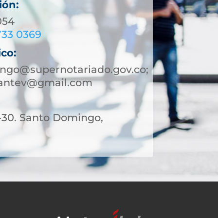
ión:
054
733 0369
ico:
ngo@supernotariado.gov.co;
antev@gmail.com
1-30. Santo Domingo,