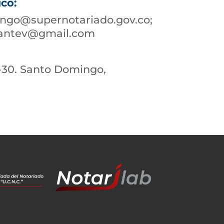
ico:
ngo@supernotariado.gov.co;
antev@gmail.com
1-30. Santo Domingo,