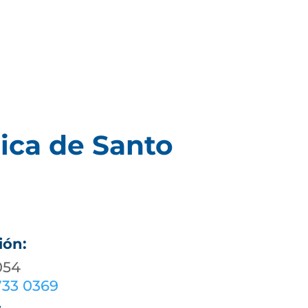
ica de Santo
ión:
054
733 0369