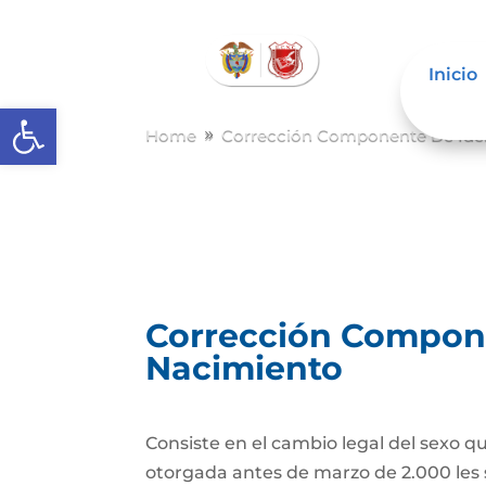
Inicio
Abrir barra de herramientas
Home
Corrección Componente De Iden
9
Corrección Componen
Nacimiento
Consiste en el cambio legal del sexo q
otorgada antes de marzo de 2.000 les 