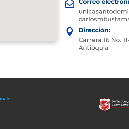
Correo electrón

unicasantodomi
carlosmbustam
Dirección:

Carrera 16 No. 1
Antioquia
onales