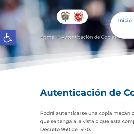
Inicio
Abrir barra de herramientas
Home
Autenticación de Copias
Aute
9
9
Autenticación de C
Podrá autenticarse una copia mecánic
que se tenga a la vista o que esta com
Decreto 960 de 1970.