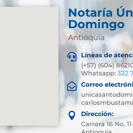
Notaría Ún
Domingo
Antioquia
Líneas de atenc

(+57) (604) 8621
Whatsapp:
322 
Correo electrón

unicasantodomi
carlosmbustam
Dirección:

Carrera 16 No. 1
Antioquia