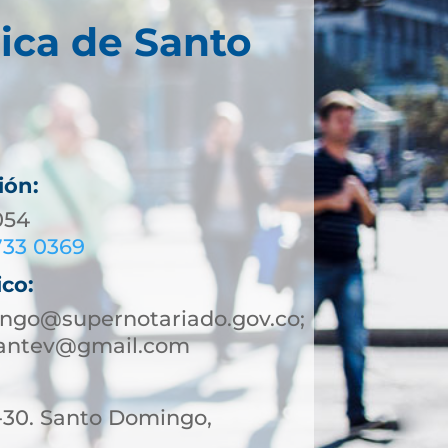
ica de Santo
ión:
054
733 0369
ico:
ngo@supernotariado.gov.co;
antev@gmail.com
1-30. Santo Domingo,