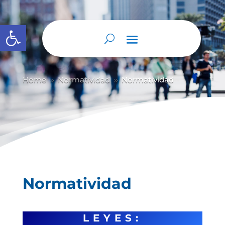
Abrir barra de herramientas
Home
Normatividad
Normatividad
9
9
Normatividad
LEYES: