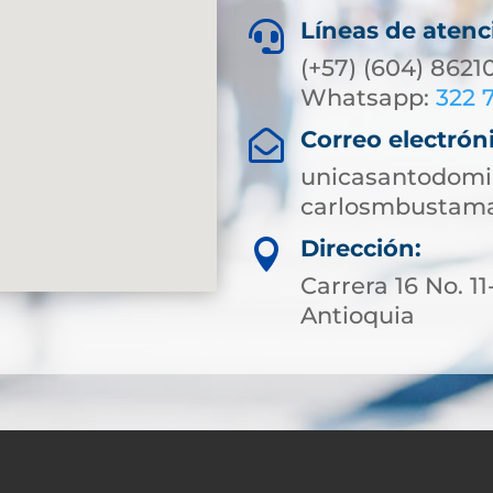
Líneas de atenc

(+57) (604) 8621
Whatsapp:
322 
Correo electrón

unicasantodomi
carlosmbustam
Dirección:

Carrera 16 No. 1
Antioquia