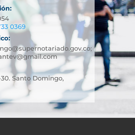
ión:
054
733 0369
ico:
ngo@supernotariado.gov.co;
antev@gmail.com
1-30. Santo Domingo,