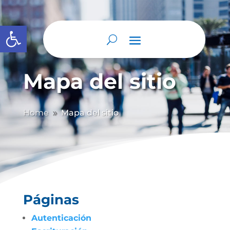
Abrir barra de herramientas
Mapa del sitio
Home
Mapa del sitio
9
Páginas
Autenticación